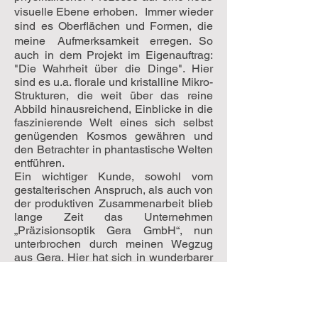
visuelle Ebene erhoben. Immer wieder
sind es Oberflächen und Formen, die
meine Aufmerksamkeit erregen. So
auch in dem Projekt im Eigenauftrag:
"Die Wahrheit über die Dinge". Hier
sind es u.a. florale und kristalline Mikro-
Strukturen, die weit über das reine
Abbild hinausreichend, Einblicke in die
faszinierende Welt eines sich selbst
genügenden Kosmos gewähren und
den Betrachter in phantastische Welten
entführen.
Ein wichtiger Kunde, sowohl vom
gestalterischen Anspruch, als auch von
der produktiven Zusammenarbeit blieb
lange Zeit das Unternehmen
„Präzisionsoptik Gera GmbH“, nun
unterbrochen durch meinen Wegzug
aus Gera. Hier hat sich in wunderbarer
Weise meine photographische Haltung
mit den inhaltlichen Forderungen des
Unternehmens getroffen (Glas, Linsen,
Licht, Makro).